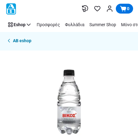
Παράλειψη
0
Eshop
Προσφορές
Φυλλάδια
Summer Shop
Μόνο στ
AB eshop