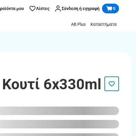
προϊόντα μου
Λίστες
Σύνδεση ή εγγραφή
0
AB Plus
Καταστήματα
α Κουτί 6x330ml