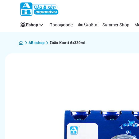
Παράλειψη
Eshop
Προσφορές
Φυλλάδια
Summer Shop
Μό
AB eshop
Σόδα Κουτί 6x330ml