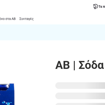
Τα 
νο στα ΑΒ
Συνταγές
ΑΒ | Σόδ