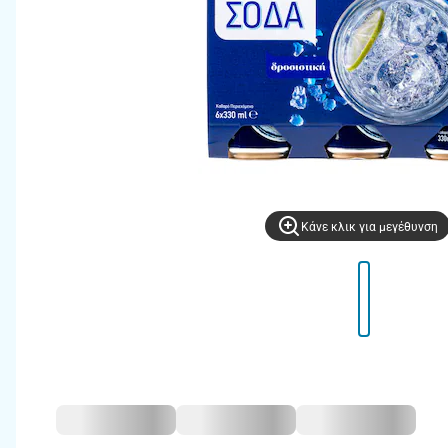
Kάνε κλικ για μεγέθυνση