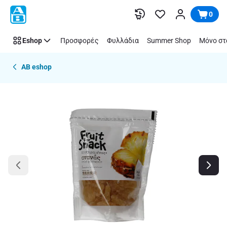
Παράλειψη
0
Eshop
Προσφορές
Φυλλάδια
Summer Shop
Μόνο στ
AB eshop