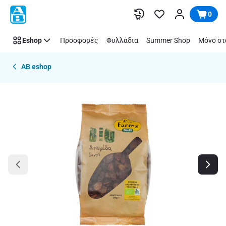
Παράλειψη
0
Eshop
Προσφορές
Φυλλάδια
Summer Shop
Μόνο στ
AB eshop