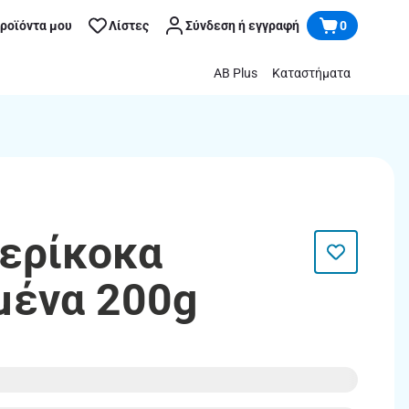
προϊόντα μου
Λίστες
Σύνδεση ή εγγραφή
0
AB Plus
Καταστήματα
ερίκοκα
μένα 200g