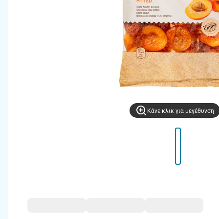
Kάνε κλικ για μεγέθυνση