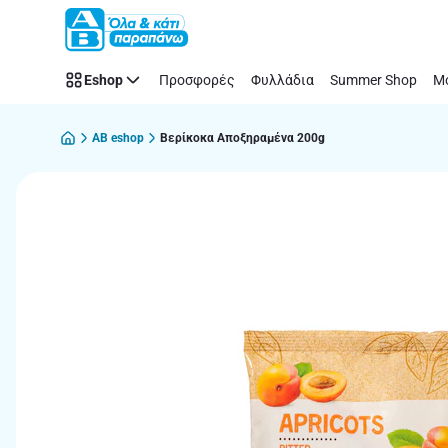
Παράλειψη
Eshop
Προσφορές
Φυλλάδια
Summer Shop
Μό
AB eshop
Βερίκοκα Αποξηραμένα 200g