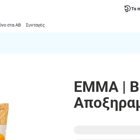
Τα 
νο στα ΑΒ
Συνταγές
EMMA | Β
Αποξηρα