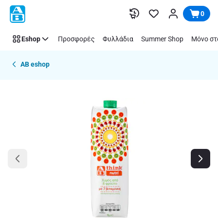
Παράλειψη
0
Eshop
Προσφορές
Φυλλάδια
Summer Shop
Μόνο στ
AB eshop