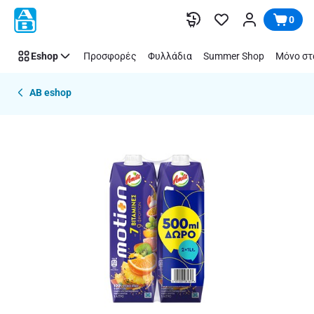
Παράλειψη
0
Eshop
Προσφορές
Φυλλάδια
Summer Shop
Μόνο στ
AB eshop