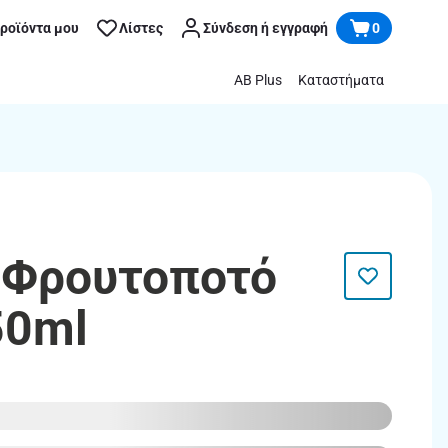
προϊόντα μου
Λίστες
Σύνδεση ή εγγραφή
0
AB Plus
Καταστήματα
 Φρουτοποτό
50ml