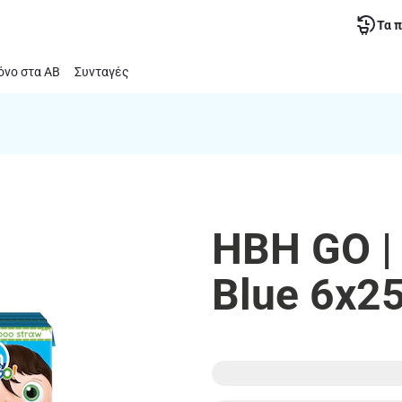
Τα 
νο στα ΑΒ
Συνταγές
HBH GO |
Blue 6x2