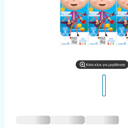
Kάνε κλικ για μεγέθυνση