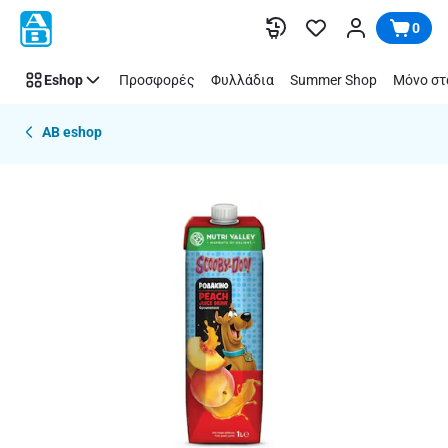
Παράλειψη
0
Eshop
Προσφορές
Φυλλάδια
Summer Shop
Μόνο στ
AB eshop