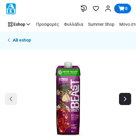
Παράλειψη
0
Eshop
Προσφορές
Φυλλάδια
Summer Shop
Μόνο στ
AB eshop