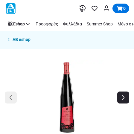
Παράλειψη
0
Eshop
Προσφορές
Φυλλάδια
Summer Shop
Μόνο στ
AB eshop