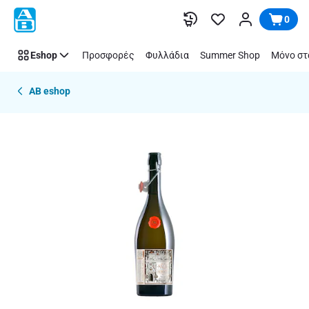
Παράλειψη
0
Eshop
Προσφορές
Φυλλάδια
Summer Shop
Μόνο στ
AB eshop