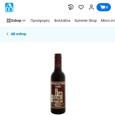
Παράλειψη
0
Eshop
Προσφορές
Φυλλάδια
Summer Shop
Μόνο στ
AB eshop