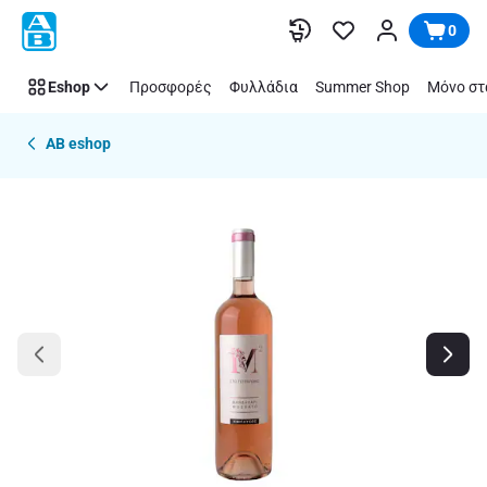
Παράλειψη
0
Eshop
Προσφορές
Φυλλάδια
Summer Shop
Μόνο στ
AB eshop