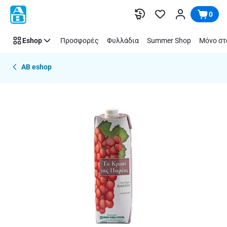
Παράλειψη
0
Eshop
Προσφορές
Φυλλάδια
Summer Shop
Μόνο στ
AB eshop