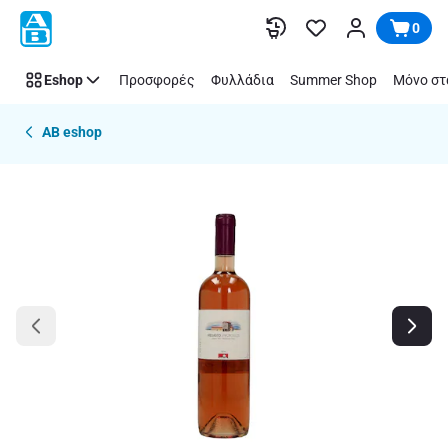
Παράλειψη
0
Eshop
Προσφορές
Φυλλάδια
Summer Shop
Μόνο στ
AB eshop