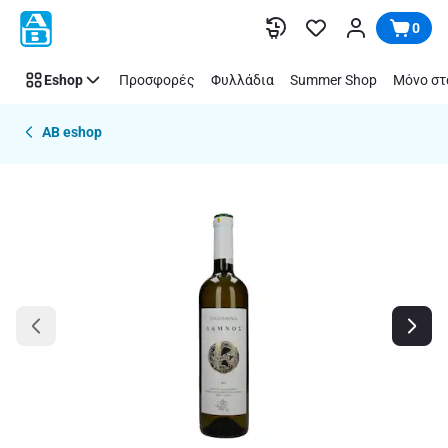
Παράλειψη
0
Eshop
Προσφορές
Φυλλάδια
Summer Shop
Μόνο στ
AB eshop