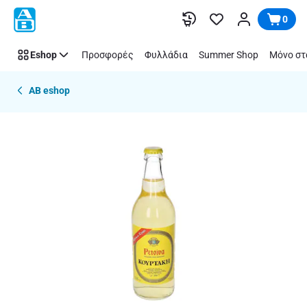
Παράλειψη
0
Eshop
Προσφορές
Φυλλάδια
Summer Shop
Μόνο στ
AB eshop