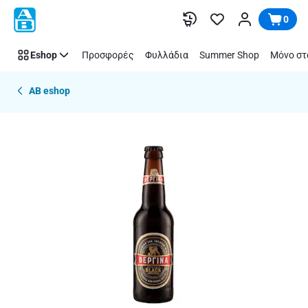
Παράλειψη
0
Eshop
Προσφορές
Φυλλάδια
Summer Shop
Μόνο στ
AB eshop