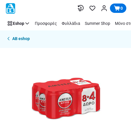
Παράλειψη
0
Eshop
Προσφορές
Φυλλάδια
Summer Shop
Μόνο στ
AB eshop