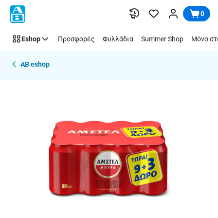
Παράλειψη
0
Eshop
Προσφορές
Φυλλάδια
Summer Shop
Μόνο στ
AB eshop