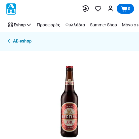
Παράλειψη
0
Eshop
Προσφορές
Φυλλάδια
Summer Shop
Μόνο στ
AB eshop