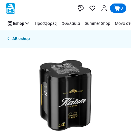
Παράλειψη
0
Eshop
Προσφορές
Φυλλάδια
Summer Shop
Μόνο στ
AB eshop