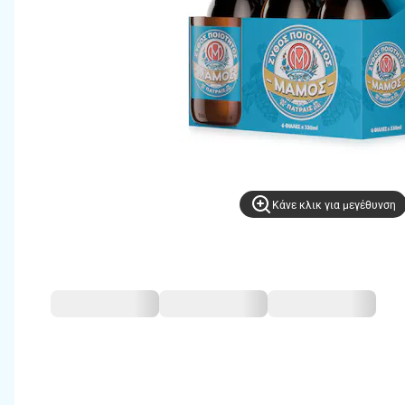
Kάνε κλικ για μεγέθυνση