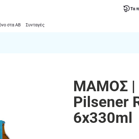
Τα 
νο στα ΑΒ
Συνταγές
ΜΑΜΟΣ |
Pilsener 
6x330ml