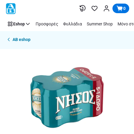
Παράλειψη
0
Eshop
Προσφορές
Φυλλάδια
Summer Shop
Μόνο στ
AB eshop