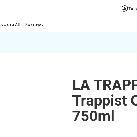
Τα 
νο στα ΑΒ
Συνταγές
LA TRAPP
Trappist 
750ml