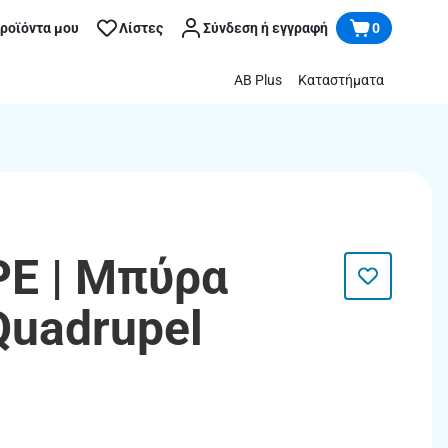
προϊόντα μου
Λίστες
Σύνδεση ή εγγραφή
0
AB Plus
Καταστήματα
E | Μπύρα
Quadrupel