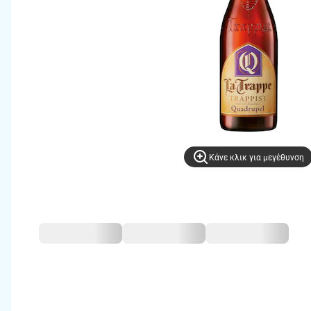
Kάνε κλικ για μεγέθυνση