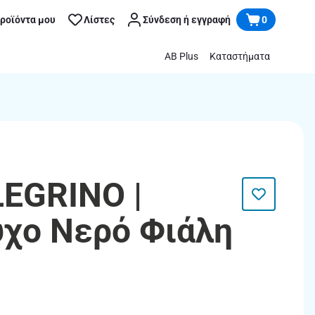
προϊόντα μου
Λίστες
Σύνδεση ή εγγραφή
0
AB Plus
Καταστήματα
EGRINO |
χο Νερό Φιάλη