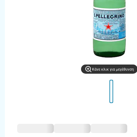
Kάνε κλικ για μεγέθυνση