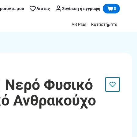
προϊόντα μου
Λίστες
Σύνδεση ή εγγραφή
0
AB Plus
Καταστήματα
| Νερό Φυσικό
ό Ανθρακούχο