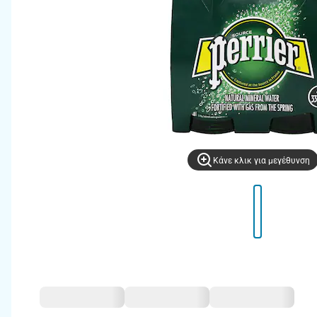
Kάνε κλικ για μεγέθυνση