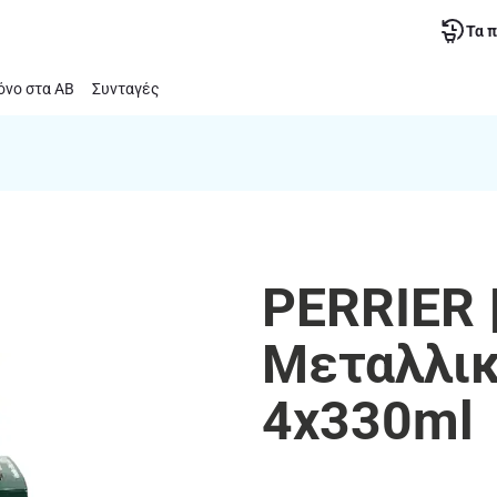
Τα 
νο στα ΑΒ
Συνταγές
PERRIER 
Μεταλλικ
4x330ml