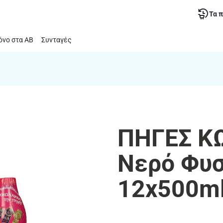
Τα 
νο στα ΑΒ
Συνταγές
ΠΗΓΕΣ Κ
Νερό Φυσ
12x500m