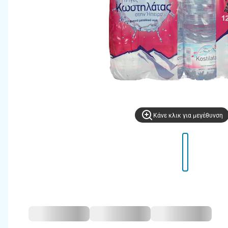
Kάνε κλικ για μεγέθυνση