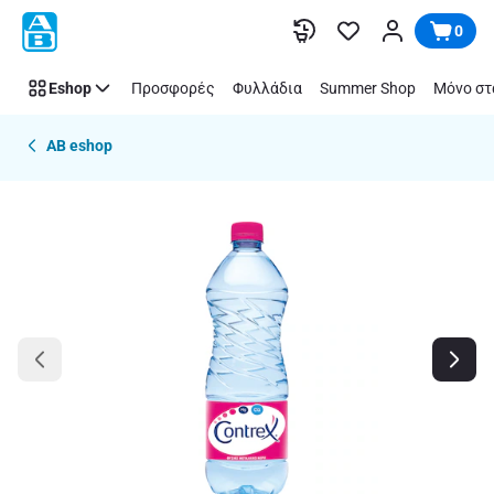
Παράλειψη
0
Eshop
Προσφορές
Φυλλάδια
Summer Shop
Μόνο στ
AB eshop