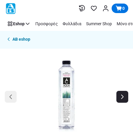
Παράλειψη
0
Eshop
Προσφορές
Φυλλάδια
Summer Shop
Μόνο στ
AB eshop