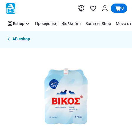
Παράλειψη
0
Eshop
Προσφορές
Φυλλάδια
Summer Shop
Μόνο στ
AB eshop