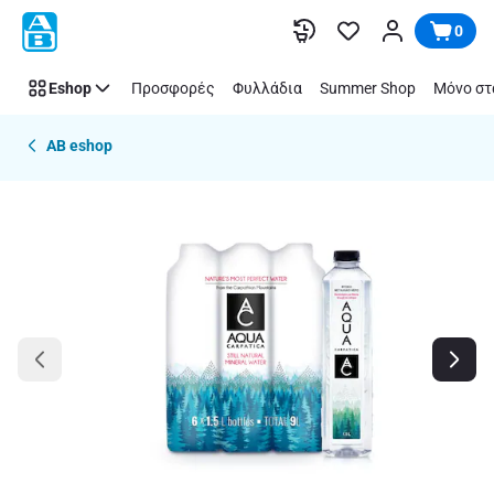
Παράλειψη
0
Eshop
Προσφορές
Φυλλάδια
Summer Shop
Μόνο στ
AB eshop