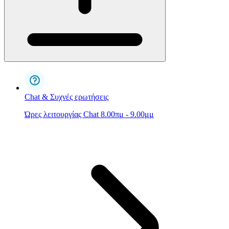
Chat & Συχνές ερωτήσεις
Ώρες λειτουργίας Chat 8.00πμ - 9.00μμ