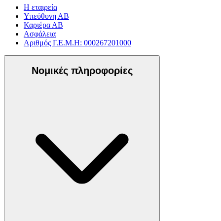
Η εταιρεία
Υπεύθυνη ΑΒ
Καριέρα ΑΒ
Ασφάλεια
Αριθμός Γ.Ε.Μ.Η: 000267201000
Νομικές πληροφορίες