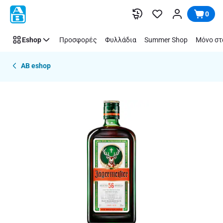
Παράλειψη
0
Eshop
Προσφορές
Φυλλάδια
Summer Shop
Μόνο στ
AB eshop