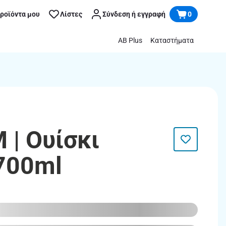
προϊόντα μου
Λίστες
Σύνδεση ή εγγραφή
0
AB Plus
Καταστήματα
 | Ουίσκι
700ml