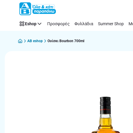
Παράλειψη
Eshop
Προσφορές
Φυλλάδια
Summer Shop
Μό
AB eshop
Ουίσκι Bourbon 700ml