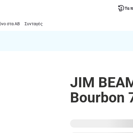
Τα 
νο στα ΑΒ
Συνταγές
JIM BEAM
Bourbon 