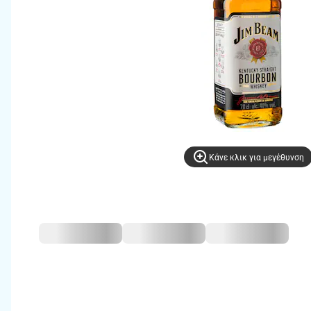
Kάνε κλικ για μεγέθυνση