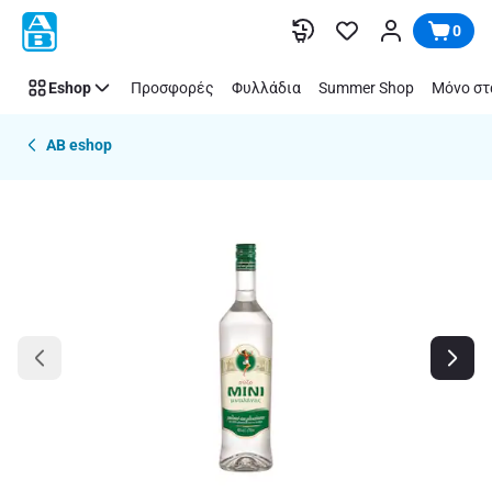
Παράλειψη
0
Eshop
Προσφορές
Φυλλάδια
Summer Shop
Μόνο στ
AB eshop