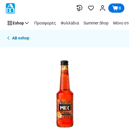
Παράλειψη
0
Eshop
Προσφορές
Φυλλάδια
Summer Shop
Μόνο στ
AB eshop