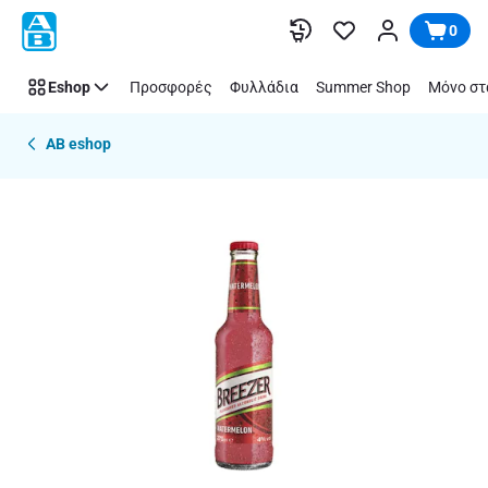
Παράλειψη
0
Eshop
Προσφορές
Φυλλάδια
Summer Shop
Μόνο στ
AB eshop