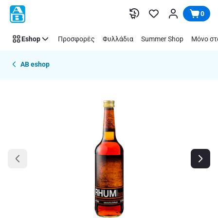
Παράλειψη
0
Eshop
Προσφορές
Φυλλάδια
Summer Shop
Μόνο στ
AB eshop