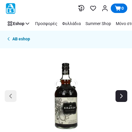
Παράλειψη
0
Eshop
Προσφορές
Φυλλάδια
Summer Shop
Μόνο στ
AB eshop