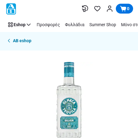
Παράλειψη
0
Eshop
Προσφορές
Φυλλάδια
Summer Shop
Μόνο στ
AB eshop