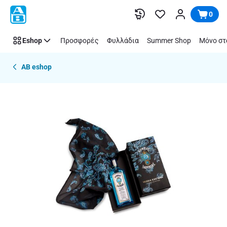
Παράλειψη
0
Eshop
Προσφορές
Φυλλάδια
Summer Shop
Μόνο στ
AB eshop