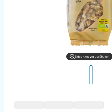
Kάνε κλικ για μεγέθυνση