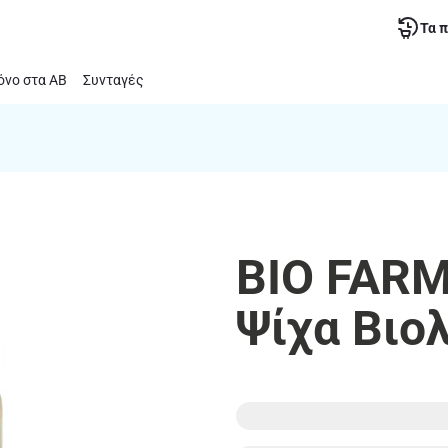
Τα 
νο στα ΑΒ
Συνταγές
BIO FARM
Ψίχα Βιο