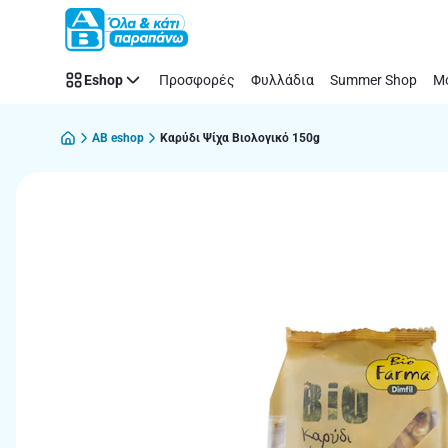
Παράλειψη
Eshop
Προσφορές
Φυλλάδια
Summer Shop
Μό
AB eshop
Καρύδι Ψίχα Βιολογικό 150g