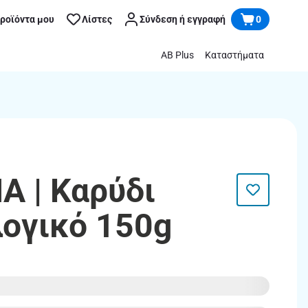
προϊόντα μου
Λίστες
Σύνδεση ή εγγραφή
0
AB Plus
Καταστήματα
A | Καρύδι
λογικό 150g