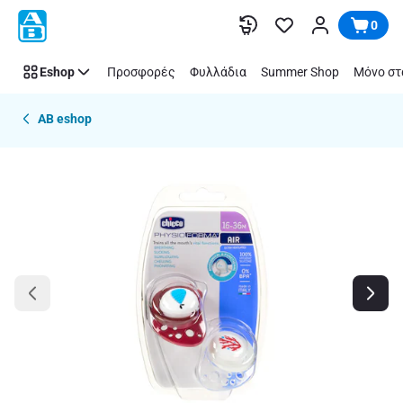
Παράλειψη
0
Eshop
Προσφορές
Φυλλάδια
Summer Shop
Μόνο στ
AB eshop