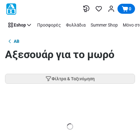
Παράλειψη
0
Eshop
Προσφορές
Φυλλάδια
Summer Shop
Μόνο στ
AB
Αξεσουάρ για το μωρό
Φίλτρα & Ταξινόμηση