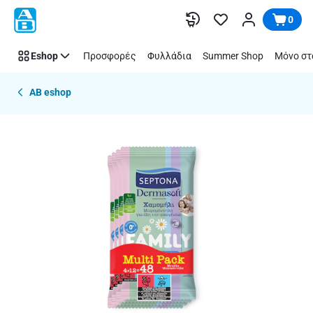
Παράλειψη
0
Eshop
Προσφορές
Φυλλάδια
Summer Shop
Μόνο στ
AB eshop