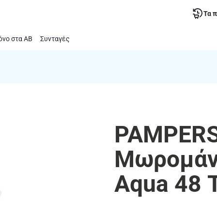
Τα 
νο στα ΑΒ
Συνταγές
PAMPERS
Μωρομάν
Aqua 48 