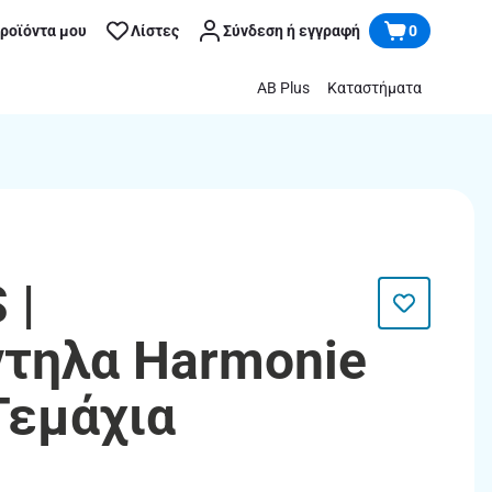
προϊόντα μου
Λίστες
Σύνδεση ή εγγραφή
0
AB Plus
Καταστήματα
 |
τηλα Harmonie
Τεμάχια