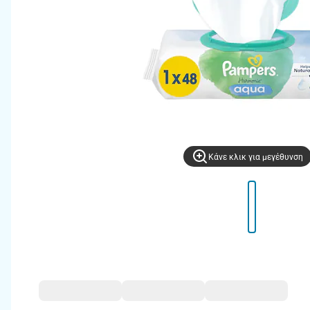
Kάνε κλικ για μεγέθυνση