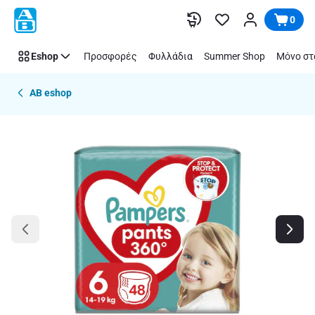
Παράλειψη
0
Eshop
Προσφορές
Φυλλάδια
Summer Shop
Μόνο στ
AB eshop