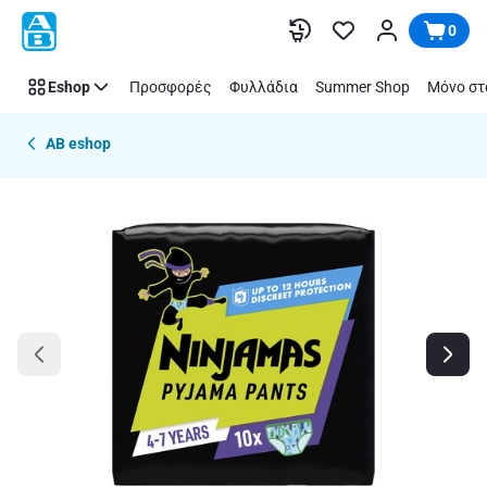
Παράλειψη
0
Eshop
Προσφορές
Φυλλάδια
Summer Shop
Μόνο στ
AB eshop